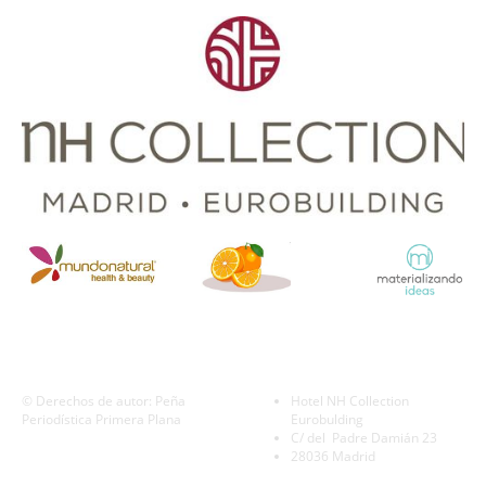
©
Derechos de autor: Peña
Hotel NH Collection
Periodística Primera Plana
Eurobulding
C/ del Padre Damián 23
28036 Madrid