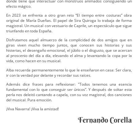
donde tiene que interactuar con monstruos animados consiguiendo un
efecto mágico.
En 2023 se enfrenta a otro gran reto “El tiempo entre costuras” obra
original de María Dueñas. El papel de Sira Quiroga lo trabaja de forma
magistral. Un musical con vestuario de Caprile, un espectáculo que sigue
triunfando en toda España.
Disfrutamos aquel almuerzo de la complicidad de dos amigos que en
giras viven mucho tiempo juntos, que conocen sus historias y sus
histerias, el desengaño emocional, el júbilo o el disgusto, que se acercan
al proscenio del día a día, elevando el alma y levantando la copa por la
vida, como hacen en su musical.
Alba recuerda permanentemente lo que le enseñaron en casa: Ser clara,
ir con la verdad por delante y recordar sus raíces.
Además dice frases para reflexionar: "Todos tenemos una esencia
fundamental con lo que conseguir ser únicos”. Y después de soltar esta
perla nos deleitó cantando a capela, con su voz magistral, dos canciones
del musical. Pura emoción.
¡Viva Navarra! ¡Viva la amistad!
Fernando Corella