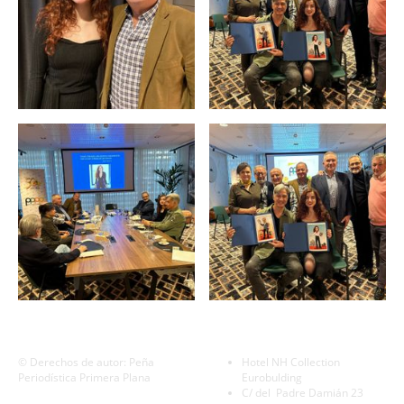
©
Derechos de autor: Peña
Hotel NH Collection
Periodística Primera Plana
Eurobulding
C/ del Padre Damián 23