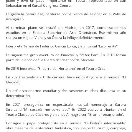
piano y tuvo un papel importante en “Tosca”, representada en San
Sebastián en el Kursal Congress Centre.
Le gusta la naturaleza, perderse por la Sierra de Tajonar en el Valle de
Aranguren.
Al terminar piano se instaló en Madrid, en 2017, comenzando sus
estudios en la Escuela Superior de Arte Dramático. Ese mismo año
realiza un viaje a Viena y su Ópera la influye definitivamente.
Interpreta Yerma de Federico García Lorca, y el musical “La Sirenita”.
Le siguen “La gran aventura de Pinocho” y “Peter Pan”. En 2018 forma
parte del elenco de “La fuerza del destino” de Mecano.
En 2019 interpreta “El perro del Hortelano” en el Teatro Orzai.
En 2020, estando en 3º de carrera, hace un casting para el musical “El
Médico”.
Un esfuerzo enorme estudiar y dos sesiones muchos días, esa es su
determinación.
En 2021 protagoniza un espectáculo musical homenaje a Barbra
Streisand “Mi corazón me pertenece”. En 2022 vuelve a triunfar en el
Teatro Clásico de Cáceres y en el de Almagro con “El amor enamorado”.
Consigue el papel protagonista en el musical “La historia interminable”
obra maestra de la literatura fantástica, con una partitura muy compleja,